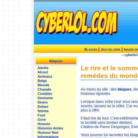
|
|
Blagues
Jeux en ligne
Images d
cyberlol
.:
Blagues
Le rire et le somm
Adulte
Alcool
remèdes du monde
Animaux
Belge
Blonde
Au menu du site : des
blagues
, de 
Charade
histoires rigolotes.
Combles
Devinette
Lorsque dans votre cour vous ren
Divers
sourire, laissez-lui le vôtre. Car n
Enfant
plus à offrir.
femme
Foot
Il faut rire de tout. C'est extrême
Gore
la lucidité sans tomber dedans.
Homme
Citation de Pierre Desproges, Extr
Histoires droles
Humour Noir
Vous pourrez lui racontez les blag
Informatique