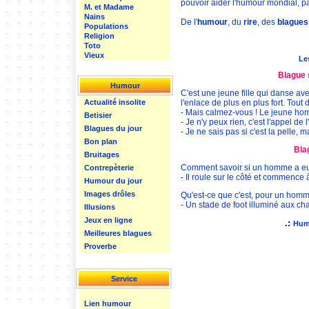
pouvoir aider l'humour mondial, p
M. et Madame
Nains
De l'
humour
, du
rire
, des
blagues
Populations
Religion
Toto
Vieux
Le
Blague 
Humour
C'est une jeune fille qui danse av
l'enlace de plus en plus fort. Tout 
Actualité insolite
- Mais calmez-vous ! Le jeune ho
Betisier
- Je n'y peux rien, c'est l'appel de l
Blagues du jour
- Je ne sais pas si c'est la pelle, 
Bon plan
Bla
Bruitages
Comment savoir si un homme a e
Contrepèterie
- Il roule sur le côté et commence à
Humour du jour
Images drôles
Qu'est-ce que c'est, pour un hom
- Un stade de foot illuminé aux ch
Illusions
Jeux en ligne
.:
Hum
Meilleures blagues
Proverbe
Service
Lien humour